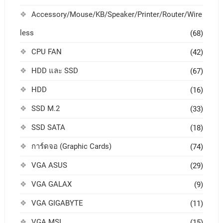
Accessory/Mouse/KB/Speaker/Printer/Router/Wire
less
(68)
CPU FAN
(42)
HDD และ SSD
(67)
HDD
(16)
SSD M.2
(33)
SSD SATA
(18)
การ์ดจอ (Graphic Cards)
(74)
VGA ASUS
(29)
VGA GALAX
(9)
VGA GIGABYTE
(11)
VGA MSI
(15)