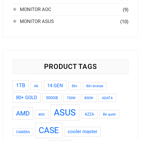
MONITOR AOC
(9)
MONITOR ASUS
(10)
PRODUCT TAGS
1TB
14 GEN
4G
80+
80+ bronze
80+ GOLD
500GB
ADATA
750W
850W
ASUS
AMD
aoc
AZZA
Be quiet
CASE
cooler master
CAMERA