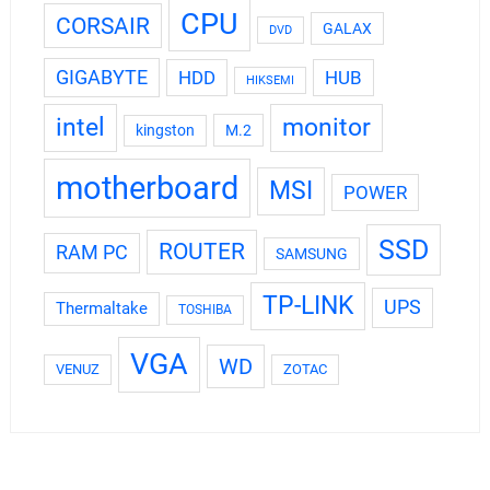
CPU
CORSAIR
GALAX
DVD
GIGABYTE
HDD
HUB
HIKSEMI
intel
monitor
kingston
M.2
motherboard
MSI
POWER
SSD
ROUTER
RAM PC
SAMSUNG
TP-LINK
UPS
Thermaltake
TOSHIBA
VGA
WD
VENUZ
ZOTAC