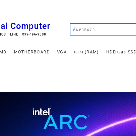
hai Computer
S | LINE : 099-196-9888
MD
MOTHERBOARD
VGA
แรม (RAM)
HDD และ SS