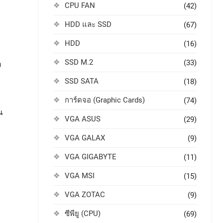
CPU FAN
(42)
HDD และ SSD
(67)
HDD
(16)
SSD M.2
(33)
ง
SSD SATA
(18)
การ์ดจอ (Graphic Cards)
(74)
น
VGA ASUS
(29)
VGA GALAX
(9)
VGA GIGABYTE
(11)
VGA MSI
(15)
VGA ZOTAC
(9)
ซีพียู (CPU)
(69)