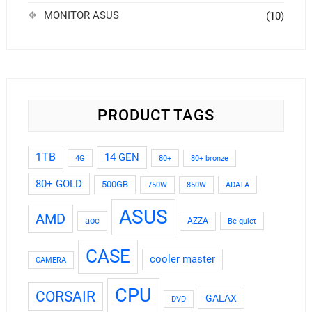
MONITOR ASUS
(10)
PRODUCT TAGS
1TB
14 GEN
4G
80+
80+ bronze
80+ GOLD
500GB
ADATA
750W
850W
ASUS
AMD
aoc
AZZA
Be quiet
CASE
cooler master
CAMERA
CPU
CORSAIR
GALAX
DVD