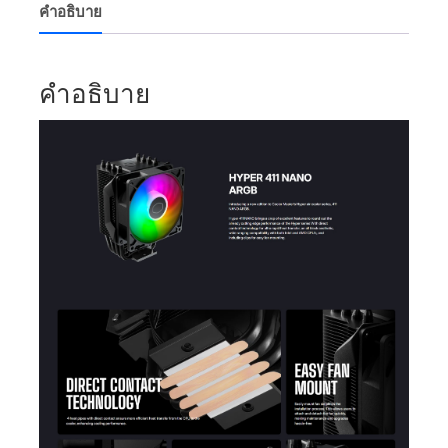
คำอธิบาย
คำอธิบาย