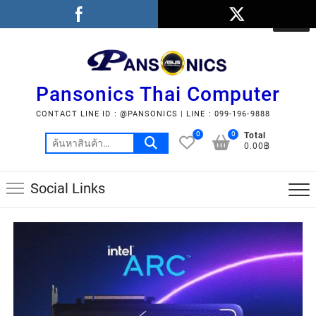
Pansonics Thai Computer
CONTACT LINE ID : @PANSONICS | LINE : 099-196-9888
0
0
Total
0.00฿
Social Links