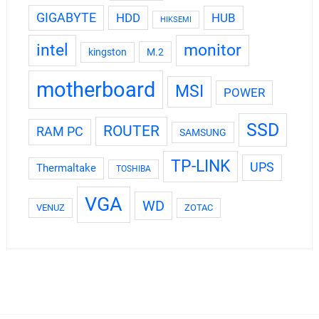
GIGABYTE
HDD
HUB
HIKSEMI
intel
monitor
kingston
M.2
motherboard
MSI
POWER
SSD
ROUTER
RAM PC
SAMSUNG
TP-LINK
UPS
Thermaltake
TOSHIBA
VGA
WD
VENUZ
ZOTAC