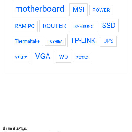
motherboard
MSI
POWER
SSD
ROUTER
RAM PC
SAMSUNG
TP-LINK
UPS
Thermaltake
TOSHIBA
VGA
WD
VENUZ
ZOTAC
ฝ่ายสนับสนุน