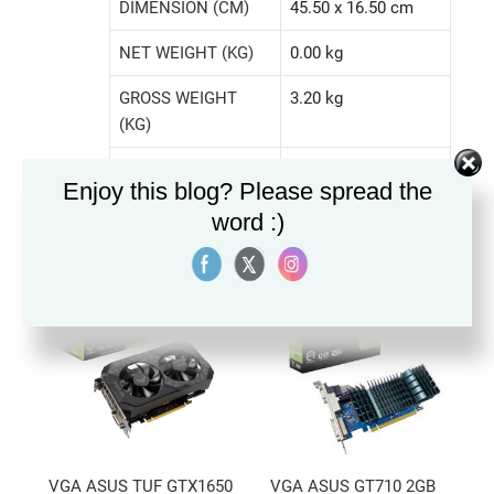
DIMENSION (CM)
45.50 x 16.50 cm
NET WEIGHT (KG)
0.00 kg
GROSS WEIGHT
3.20 kg
(KG)
VOLUME (CM³)
21,021.00 cm³
Enjoy this blog? Please spread the
word :)
สินค้าที่เกี่ยวข้อง
VGA ASUS TUF GTX1650
VGA ASUS GT710 2GB