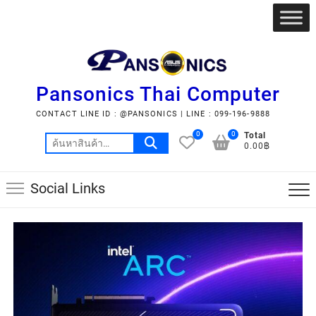
Pansonics Thai Computer
CONTACT LINE ID : @PANSONICS | LINE : 099-196-9888
0
0
Total
0.00฿
Social Links