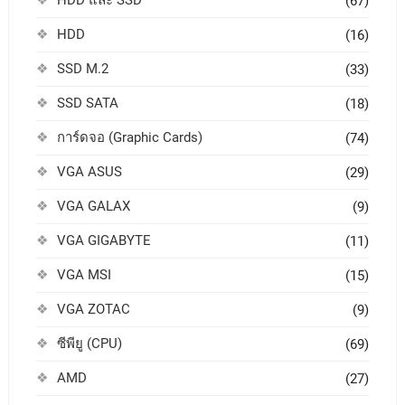
(67)
HDD
(16)
SSD M.2
(33)
SSD SATA
(18)
การ์ดจอ (Graphic Cards)
(74)
VGA ASUS
(29)
VGA GALAX
(9)
VGA GIGABYTE
(11)
VGA MSI
(15)
VGA ZOTAC
(9)
ซีพียู (CPU)
(69)
AMD
(27)