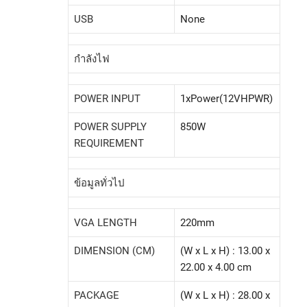
USB
None
กำลังไฟ
POWER INPUT
1xPower(12VHPWR)
POWER SUPPLY
850W
REQUIREMENT
ข้อมูลทั่วไป
VGA LENGTH
220mm
DIMENSION (CM)
(W x L x H) : 13.00 x
22.00 x 4.00 cm
PACKAGE
(W x L x H) : 28.00 x