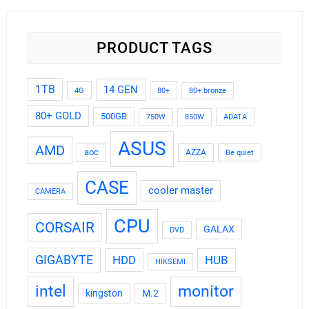
PRODUCT TAGS
1TB
14 GEN
4G
80+
80+ bronze
80+ GOLD
500GB
ADATA
750W
850W
ASUS
AMD
aoc
AZZA
Be quiet
CASE
cooler master
CAMERA
CPU
CORSAIR
GALAX
DVD
GIGABYTE
HDD
HUB
HIKSEMI
intel
monitor
kingston
M.2