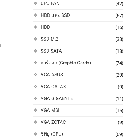
CPU FAN
(42)
HDD และ SSD
(67)
HDD
(16)
SSD M.2
(33)
บ
SSD SATA
(18)
การ์ดจอ (Graphic Cards)
(74)
VGA ASUS
(29)
VGA GALAX
(9)
VGA GIGABYTE
(11)
VGA MSI
(15)
VGA ZOTAC
(9)
ซีพียู (CPU)
(69)