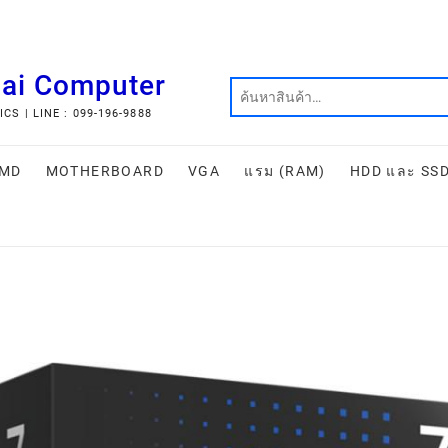
hai Computer
S | LINE : 099-196-9888
MD
MOTHERBOARD
VGA
แรม (RAM)
HDD และ SS