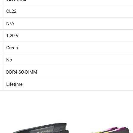
CL22
N/A
1.20 V
Green
No
DDR4 SO-DIMM
Lifetime