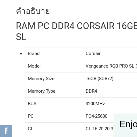
คำอธิบาย
RAM PC DDR4 CORSAIR 16GB
SL
Brand
Corsair
Model
Vengeance RGB PRO SL
Memory Size
16GB (8GBx2)
Memory Type
DDR4
BUS
3200MHz
PC
PC4-25600
Enjo
CL
CL 16-20-20-38