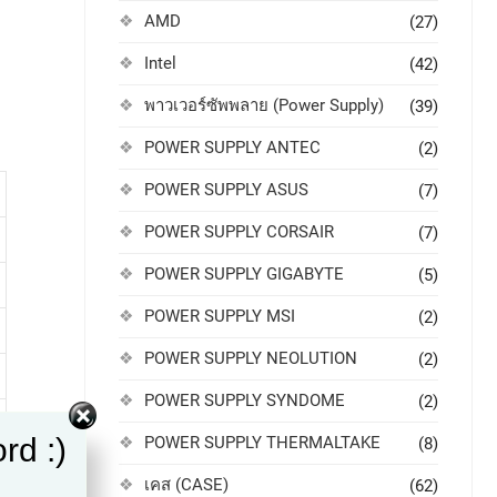
AMD
(27)
Intel
(42)
พาวเวอร์ซัพพลาย (Power Supply)
(39)
POWER SUPPLY ANTEC
(2)
POWER SUPPLY ASUS
(7)
POWER SUPPLY CORSAIR
(7)
POWER SUPPLY GIGABYTE
(5)
POWER SUPPLY MSI
(2)
POWER SUPPLY NEOLUTION
(2)
POWER SUPPLY SYNDOME
(2)
rd :)
POWER SUPPLY THERMALTAKE
(8)
เคส (CASE)
(62)