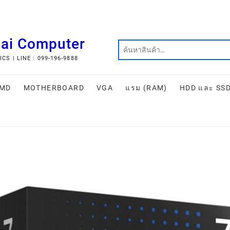
hai Computer
S | LINE : 099-196-9888
MD
MOTHERBOARD
VGA
แรม (RAM)
HDD และ SS