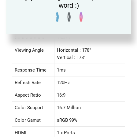
word :)
Maximum
1920 x 1080
Resolution
Brightness
300 cd/m2
Contrast Ratio
1500:1
Viewing Angle
Horizontal : 178°
Vertical : 178°
Response Time
1ms
Refresh Rate
120Hz
Aspect Ratio
16:9
Color Support
16.7 Million
Color Gamut
sRGB 99%
HDMI
1 x Ports