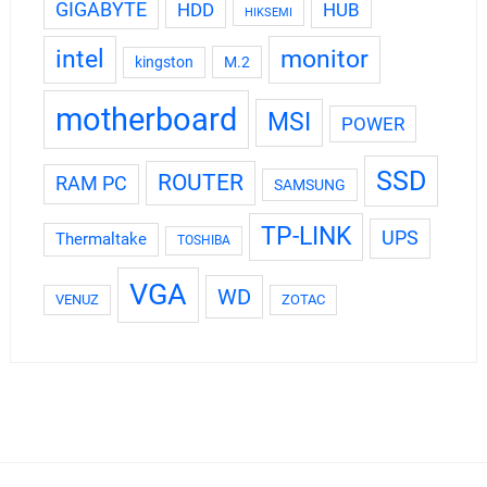
GIGABYTE
HDD
HUB
HIKSEMI
intel
monitor
kingston
M.2
motherboard
MSI
POWER
SSD
ROUTER
RAM PC
SAMSUNG
TP-LINK
UPS
Thermaltake
TOSHIBA
VGA
WD
VENUZ
ZOTAC