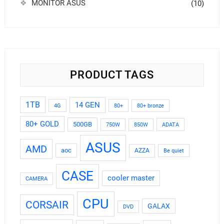
MONITOR ASUS
(10)
PRODUCT TAGS
1TB
14 GEN
4G
80+
80+ bronze
80+ GOLD
500GB
ADATA
750W
850W
ASUS
AMD
aoc
AZZA
Be quiet
CASE
cooler master
CAMERA
CPU
CORSAIR
GALAX
DVD