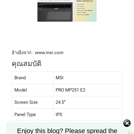
อ้างอิงจาก : www.msi.com
คุณสมบัติ
Brand
MSI
Model
PRO MP251 E2
Screen Size
24.5”
Panel Type
IPS
Pixel Pitch
0.2832(H) x 0.2802(V)
Enjoy this blog? Please spread the