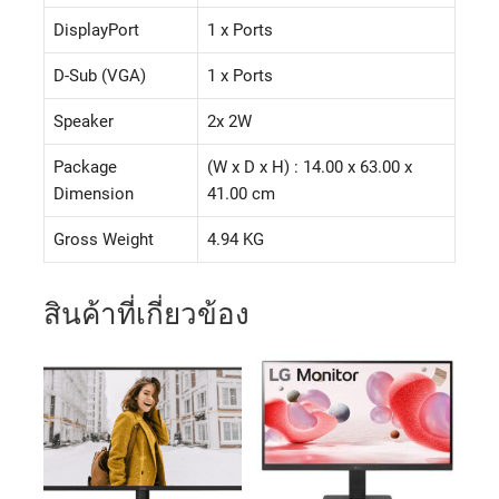
DisplayPort
1 x Ports
D-Sub (VGA)
1 x Ports
Speaker
2x 2W
Package
(W x D x H) : 14.00 x 63.00 x
Dimension
41.00 cm
Gross Weight
4.94 KG
สินค้าที่เกี่ยวข้อง