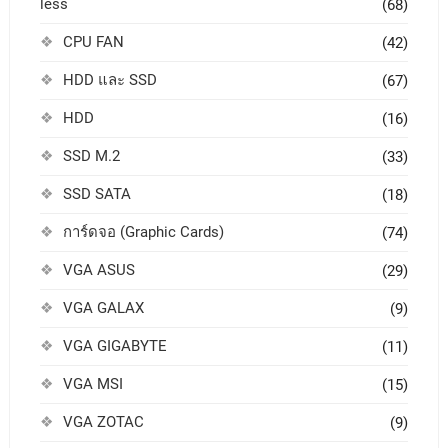
less
(68)
CPU FAN
(42)
HDD และ SSD
(67)
HDD
(16)
SSD M.2
(33)
SSD SATA
(18)
การ์ดจอ (Graphic Cards)
(74)
VGA ASUS
(29)
VGA GALAX
(9)
VGA GIGABYTE
(11)
VGA MSI
(15)
VGA ZOTAC
(9)