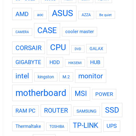
ASUS
AMD
aoc
AZZA
Be quiet
CASE
cooler master
CAMERA
CPU
CORSAIR
GALAX
DVD
GIGABYTE
HDD
HUB
HIKSEMI
intel
monitor
kingston
M.2
motherboard
MSI
POWER
SSD
ROUTER
RAM PC
SAMSUNG
TP-LINK
UPS
Thermaltake
TOSHIBA