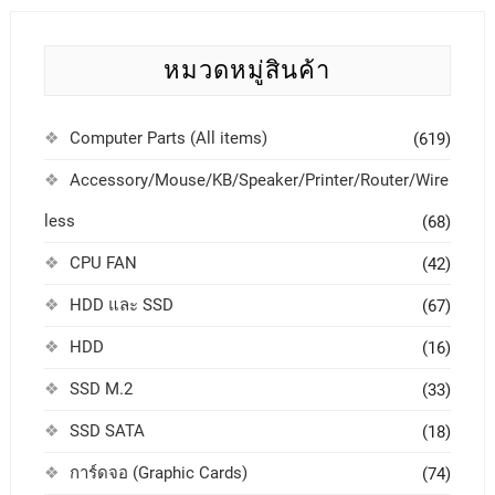
หมวดหมู่สินค้า
Computer Parts (All items)
(619)
Accessory/Mouse/KB/Speaker/Printer/Router/Wire
less
(68)
CPU FAN
(42)
HDD และ SSD
(67)
HDD
(16)
SSD M.2
(33)
SSD SATA
(18)
การ์ดจอ (Graphic Cards)
(74)