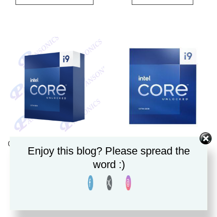
CPU INTEL CORE i9-13900KF
CPU INTEL CORE i9-13900K
Enjoy this blog? Please spread the
3.0Hz LGA1700
3.0GHz LGA1700
word :)
20,600.00
฿
22,400.00
฿
หยิบใส่ตะกร้า
อ่านเพิ่ม