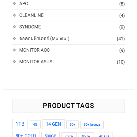
APC
(8)
CLEANLINE
(4)
SYNDOME
(9)
จอคอมพิวเตอร๋ (Monitor)
(41)
MONITOR AOC
(9)
MONITOR ASUS
(10)
PRODUCT TAGS
1TB
14 GEN
4G
80+
80+ bronze
80+ GOLD
500GB
ADATA
750W
850W