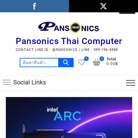
Pansonics Thai Computer
CONTACT LINE ID : @PANSONICS | LINE : 099-196-9888
0
0
Total
0.00฿
Social Links