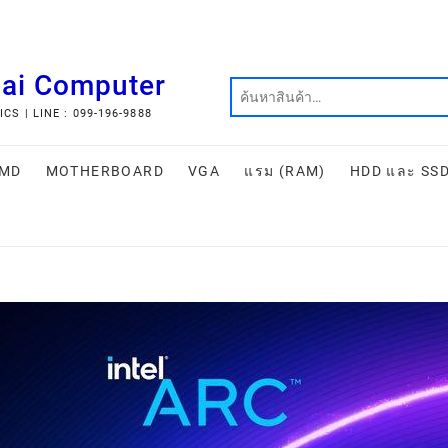
hai Computer
S | LINE : 099-196-9888
MD
MOTHERBOARD
VGA
แรม (RAM)
HDD และ SS