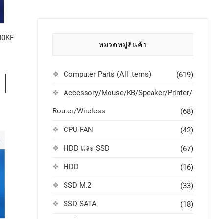
00KF
หมวดหมู่สินค้า
Computer Parts (All items)
(619)
Accessory/Mouse/KB/Speaker/Printer/
Router/Wireless
(68)
CPU FAN
(42)
HDD และ SSD
(67)
HDD
(16)
SSD M.2
(33)
SSD SATA
(18)