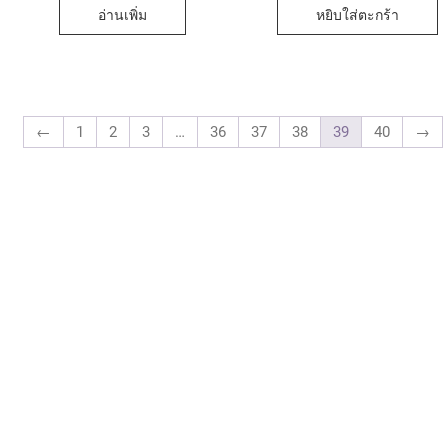
อ่านเพิ่ม
หยิบใส่ตะกร้า
←
1
2
3
…
36
37
38
39
40
→